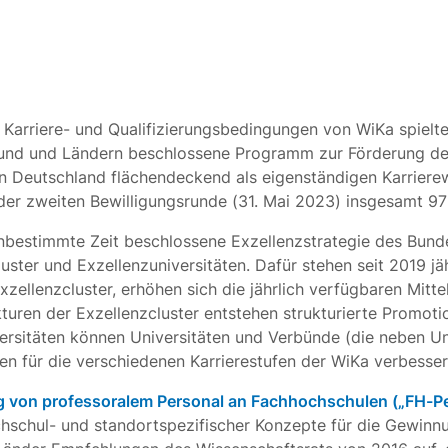
Karriere- und Qualifizierungsbedingungen von WiKa spielte
Bund und Ländern beschlossene Programm zur Förderung de
in Deutschland flächendeckend als eigenständigen Karrierew
er zweiten Bewilligungsrunde (31. Mai 2023) insgesamt 971
nbestimmte Zeit beschlossene Exzellenzstrategie des Bun
cluster und Exzellenzuniversitäten. Dafür stehen seit 2019 
zellenzcluster, erhöhen sich die jährlich verfügbaren Mit
kturen der Exzellenzcluster entstehen strukturierte Promot
versitäten können Universitäten und Verbünde (die neben Un
en für die verschiedenen Karrierestufen der WiKa verbesser
 von professoralem Personal an Fachhochschulen („FH-Pe
schul- und standortspezifischer Konzepte für die Gewinnu