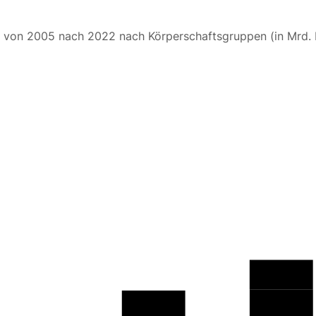
f von 2005 nach 2022 nach Körperschaftsgruppen (in Mrd. 
4
,
7
5
,
0