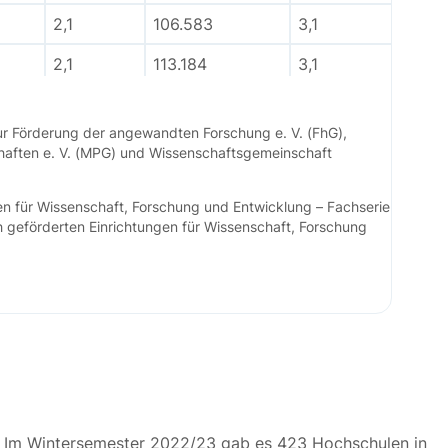
2,1
106.583
3,1
2,1
113.184
3,1
2,1
121.421
3,1
r Förderung der angewandten Forschung e. V. (FhG),
haften e. V. (MPG) und Wissenschaftsgemeinschaft
gen für Wissenschaft, Forschung und Entwicklung – Fachserie
h geförderten Einrichtungen für Wissenschaft, Forschung
: Im Wintersemester 2022/23 gab es 423 Hochschulen in