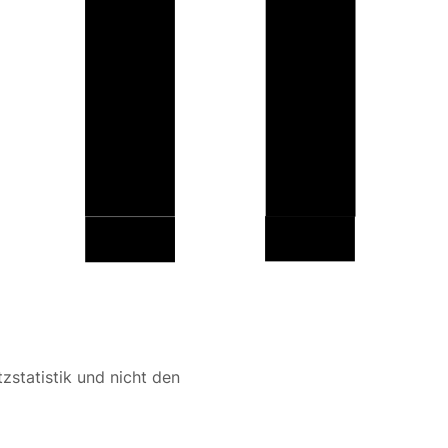
31
29
1
1
2022
2021
zstatistik und nicht den