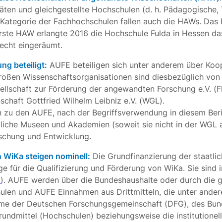
äten und gleichgestellte Hochschulen (d. h. Pädagogische,
 Kategorie der Fachhochschulen fallen auch die HAWs. Das 
erste HAW erlangte 2016 die Hochschule Fulda in Hessen da
echt eingeräumt.
ng beteiligt:
AUFE beteiligen sich unter anderem über Koo
 großen Wissenschaftsorganisationen sind diesbezüglich von
sellschaft zur Förderung der angewandten Forschung e.V. 
chaft Gottfried Wilhelm Leibniz e.V. (WGL).
 zu den AUFE, nach der Begriffsverwendung in diesem Beri
tliche Museen und Akademien (soweit sie nicht in der WGL a
schung und Entwicklung.
n WiKa steigen nominell:
Die Grundfinanzierung der staatlic
ge für die Qualifizierung und Förderung von WiKa. Sie sind
1
). AUFE werden über die Bundeshaushalte oder durch die
ulen und AUFE Einnahmen aus Drittmitteln, die unter ander
e der Deutschen Forschungsgemeinschaft (DFG), des Bundes
rundmittel (Hochschulen) beziehungsweise die institutionel