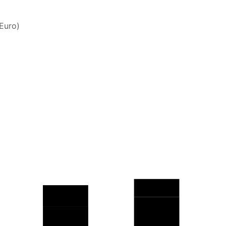
Euro)
4
,
9
4
,
7