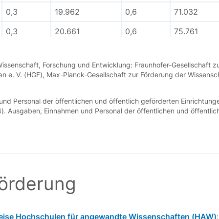
0,3
19.962
0,6
71.032
0,3
20.661
0,6
75.761
0,3
22.007
0,6
81.809
ssenschaft, Forschung und Entwicklung: Fraunhofer-Gesellschaft zu
 e. V. (HGF), Max-Planck-Gesellschaft zur Förderung der Wissensc
nd Personal der öffentlichen und öffentlich geförderten Einrichtun
). Ausgaben, Einnahmen und Personal der öffentlichen und öffentlic
Förderung
eise Hochschulen für angewandte Wissenschaften (HAW)