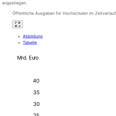
angestiegen.
Öffentliche Ausgaben für Hochschulen im Zeitverlau
Abbildung
Tabelle
M
r
d
.
 Eu
r
o
40
35
30
25