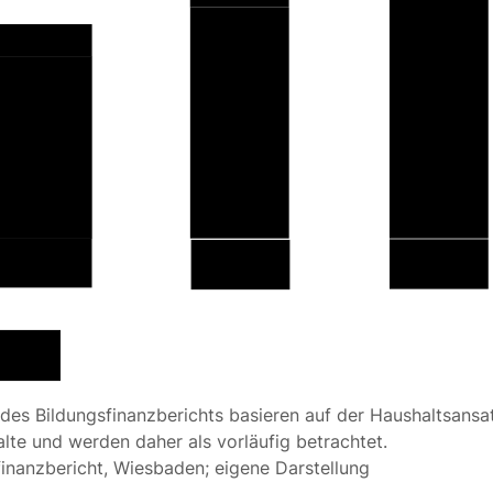
3
,2
29
4
2
19
1
1
2010
2020
2015
Bund
 des Bildungsfinanzberichts basieren auf der Haushaltsansat
te und werden daher als vorläufig betrachtet.
finanzbericht, Wiesbaden; eigene Darstellung