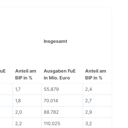
Insgesamt
FuE
Anteil am
Ausgaben FuE
Anteil am
BIP in %
in Mio. Euro
BIP in %
1,7
55.879
2,4
1,8
70.014
2,7
2,0
88.782
2,9
2,2
110.025
3,2