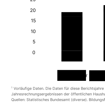
20
1
,
8
15
10
17
5
0
2005
Länder
Vorläufige Daten. Die Daten für diese Berichtsjahre
1
Jahresrechnungsergebnissen der öffentlichen Haushal
Quellen: Statistisches Bundesamt (diverse). Bildungs