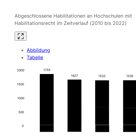
Abgeschlossene Habilitationen an Hochschulen mit
Habilitationsrecht im Zeitverlauf (2010 bis 2022)
Abbildung
Tabelle
1755
2000
1627
1533
1535
1500
867
796
847
870
1000
500
888
831
686
665
0
2015
2010
2022
2020